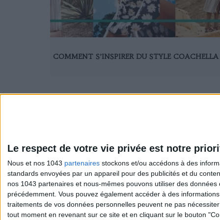
COMMENT S’INSPIRER DU STYLE COACHELLA
Le respect de votre vie privée est notre priori
Nous et nos 1043
partenaires
stockons et/ou accédons à des informat
Sexo
S'inscrire à
standards envoyées par un appareil pour des publicités et du conte
Société
Se désinscri
nos 1043 partenaires et nous-mêmes pouvons utiliser des données de g
précédemment. Vous pouvez également accéder à des informations pl
traitements de vos données personnelles peuvent ne pas nécessiter 
tout moment en revenant sur ce site et en cliquant sur le bouton "Co