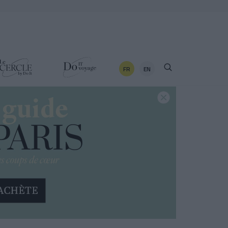
FR
EN