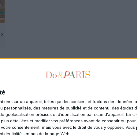
 ?
1
2
3
4
5
6
7
8
9
té
ions sur un appareil, telles que les cookies, et traitons des données p
 la newsletter
Qui sommes-nous ?
nu personnalisés, des mesures de publicité et de contenu, des études 
re
Les auteurs
éolocalisation précises et d’identification par scan d'appareil. En cl
L'Appartement de la Parisienne
us détaillées et modifier vos préférences avant de consentir ou pour
L'espace annonceurs
votre consentement, mais vous avez le droit de vous y opposer. Vous 
nfidentialité" en bas de la page Web.