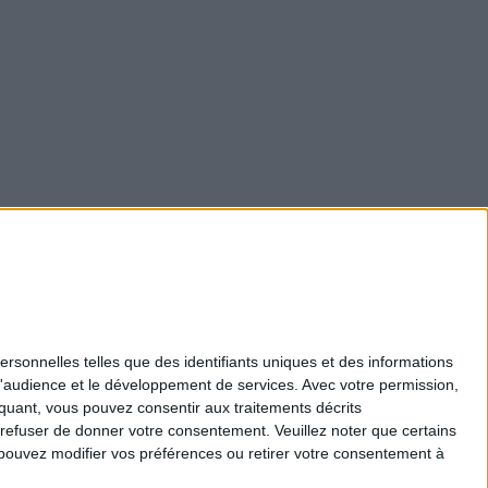
ersonnelles telles que des identifiants uniques et des informations
Mentions légales
d'audience et le développement de services.
Avec votre permission,
Nous Contacter
iquant, vous pouvez consentir aux traitements décrits
Recrutement
 refuser de donner votre consentement.
Veuillez noter que certains
Politique de confidentialité
pouvez modifier vos préférences ou retirer votre consentement à
Gestion des cookies