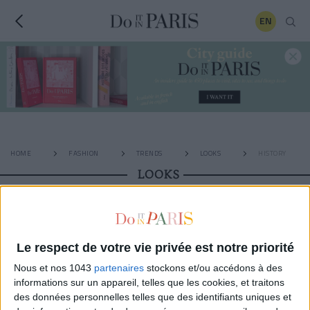
EN
HOME
FASHION
TRENDS
LOOKS
HISTORY
LOOKS
1
2
3
4
5
6
7
8
9
Le respect de votre vie privée est notre priorité
Nous et nos 1043
partenaires
stockons et/ou accédons à des
informations sur un appareil, telles que les cookies, et traitons
des données personnelles telles que des identifiants uniques et