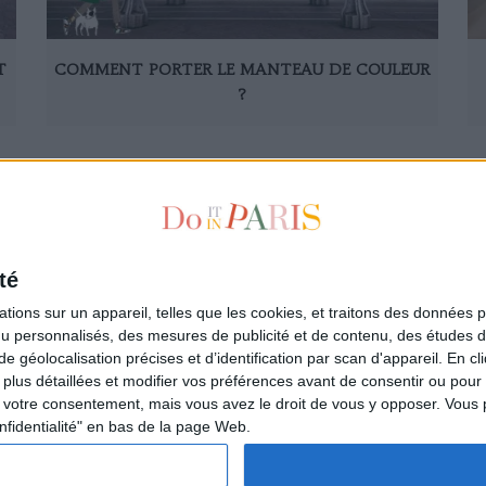
T
COMMENT PORTER LE MANTEAU DE COULEUR
?
1
2
3
4
5
6
7
8
9
10
té
ions sur un appareil, telles que les cookies, et traitons des données p
nu personnalisés, des mesures de publicité et de contenu, des études 
à la newsletter
Qui sommes-nous ?
éolocalisation précises et d’identification par scan d'appareil. En cl
ire
Les auteurs
us détaillées et modifier vos préférences avant de consentir ou pour
L'Appartement de la Parisienne
votre consentement, mais vous avez le droit de vous y opposer. Vous 
L'espace annonceurs
nfidentialité" en bas de la page Web.