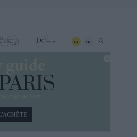
FR
EN