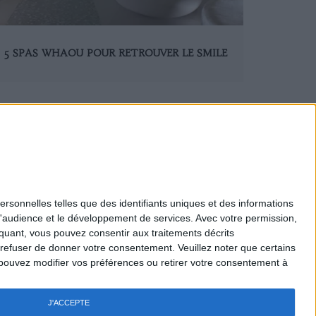
5 SPAS WHAOU POUR RETROUVER LE SMILE
ersonnelles telles que des identifiants uniques et des informations
d'audience et le développement de services.
Avec votre permission,
Mentions légales
iquant, vous pouvez consentir aux traitements décrits
Nous Contacter
 refuser de donner votre consentement.
Veuillez noter que certains
Recrutement
pouvez modifier vos préférences ou retirer votre consentement à
Politique de confidentialité
Gestion des cookies
Règlement général - Jeux
J'ACCEPTE