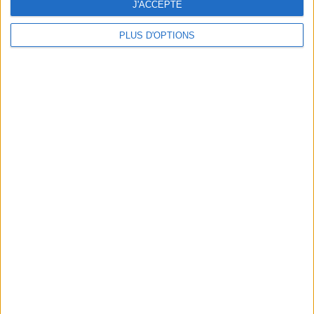
J'ACCEPTE
PLUS D'OPTIONS
5 ADRESSES POINTUES POUR S’OFFRIR UN SOIN DES SOURCILS
MAISON EPIGENETIC, LE RENDEZ-VOUS BEAUTÉ QUI RÉVOLUTIONNE L'ANTI-ÂGE