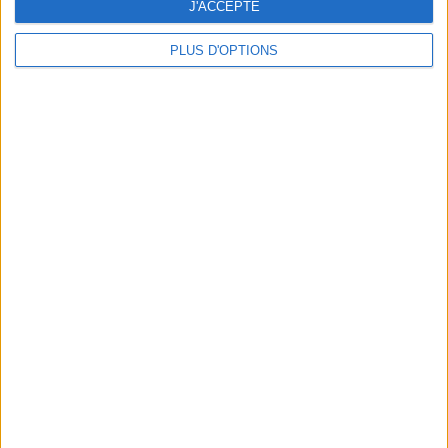
J'ACCEPTE
PLUS D'OPTIONS
LES MEILLEURS CONSEILS DE PRO POUR PIMPER SON BRONZAGE
LES MEILLEURS PRODUITS SOLAIRES INVISIBLES ET ÉCO-FRIENDLY