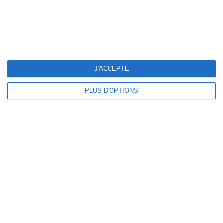
LES PLUS BEAUX HÔTELS DE CHARME DE NORMANDIE
J'ACCEPTE
PLUS D'OPTIONS
LES PLUS BEAUX HÔTELS DE LA CÔTE D’AZUR