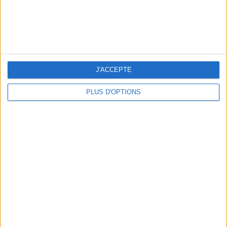
LES EXPOS À RATTRAPER À TOUT PRIX CET ÉTÉ
J'ACCEPTE
PLUS D'OPTIONS
LES SACS D’ÉTÉ QUI DONNENT LE TON DE LA SAISON