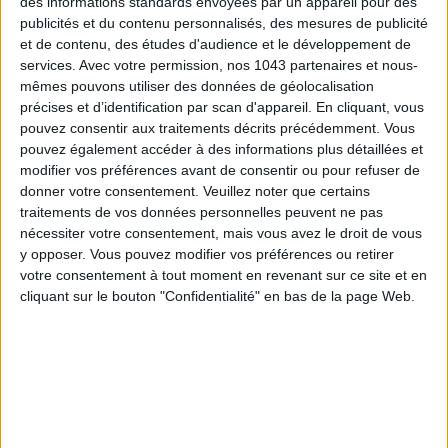
des informations standards envoyées par un appareil pour des
publicités et du contenu personnalisés, des mesures de publicité
et de contenu, des études d'audience et le développement de
LE CHÂTEAU D’AUDRIEU
services.
Avec votre permission, nos 1043 partenaires et nous-
mêmes pouvons utiliser des données de géolocalisation
précises et d’identification par scan d'appareil. En cliquant, vous
pouvez consentir aux traitements décrits précédemment. Vous
pouvez également accéder à des informations plus détaillées et
modifier vos préférences avant de consentir ou pour refuser de
donner votre consentement.
Veuillez noter que certains
traitements de vos données personnelles peuvent ne pas
nécessiter votre consentement, mais vous avez le droit de vous
y opposer. Vous pouvez modifier vos préférences ou retirer
votre consentement à tout moment en revenant sur ce site et en
cliquant sur le bouton "Confidentialité" en bas de la page Web.
Entre
Caen
et
Bayeux
, le
Château d’Audrieu
apparaît au
détour d’une allée bordée d’arbres comme une maison de
famille posée au cœur du bocage normand. Classé
Monument
Historique
et membre
Relais & Châteaux
, ce
château du
XVIIIe siècle
déploie ses jolies façades au milieu de 25
hectares de parc à la française. On y vient pour s’échapper du