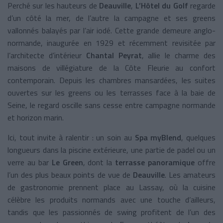
Perché sur les hauteurs de
Deauville
,
L’Hôtel du Golf
regarde
d’un côté la mer, de l’autre la campagne et ses greens
vallonnés balayés par l’air iodé. Cette grande demeure anglo-
normande, inaugurée en 1929 et récemment revisitée par
l’architecte d’intérieur
Chantal Peyrat
, allie le charme des
maisons de villégiature de la Côte Fleurie au confort
contemporain. Depuis les chambres mansardées, les suites
ouvertes sur les greens ou les terrasses face à la baie de
Seine, le regard oscille sans cesse entre campagne normande
et horizon marin.
Ici, tout invite à ralentir : un soin au
Spa myBlend
, quelques
longueurs dans la piscine extérieure, une partie de padel ou un
verre au bar
Le Green
, dont la
terrasse panoramique
offre
l’un des plus beaux points de vue de
Deauville
. Les amateurs
de gastronomie prennent place au Lassay, où la cuisine
célèbre les produits normands avec une touche d’ailleurs,
tandis que les passionnés de swing profitent de l’un des