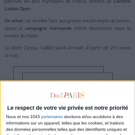
parcours les plus mythiques de France, théâtre du
Lacoste
Ladies Open
.
On aime :
se réveiller face aux greens encore noyés de brume,
quand la
campagne normande
s’étire doucement sous la
lumière du matin.
Le Mont Canisy, 14800 Saint-Arnoult. À partir de 251 euros
la nuit.
Jusqu'à -25% de remise sur cet
hôtel
Le respect de votre vie privée est notre priorité
Nous et nos 1043
partenaires
stockons et/ou accédons à des
Voir les prix sur Booking
informations sur un appareil, telles que les cookies, et traitons
des données personnelles telles que des identifiants uniques et