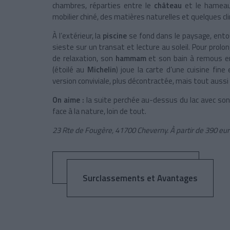
chambres, réparties entre le
château
et le hameau,
mobilier chiné, des matières naturelles et quelques clin
À l’extérieur, la
piscine
se fond dans le paysage, ento
sieste sur un transat et lecture au soleil. Pour prolo
de relaxation, son
hammam
et son bain à remous en
(étoilé au
Michelin
) joue la carte d’une cuisine fine
version conviviale, plus décontractée, mais tout auss
On aime :
la suite perchée au-dessus du lac avec son 
face à la nature, loin de tout.
23 Rte de Fougère, 41700 Cheverny. À partir de 390 euro
Surclassements et Avantages