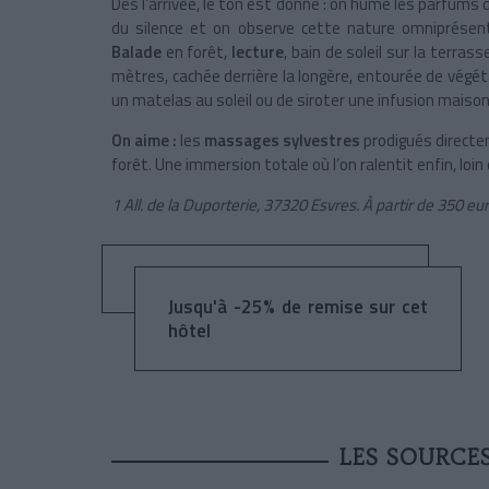
Dès l’arrivée, le ton est donné : on hume les parfums 
du silence et on observe cette nature omniprése
Balade
en forêt,
lecture
, bain de soleil sur la terr
mètres, cachée derrière la longère, entourée de végét
un matelas au soleil ou de siroter une infusion maison
On aime :
les
massages sylvestres
prodigués directem
forêt. Une immersion totale où l’on ralentit enfin, loin
1 All. de la Duporterie, 37320 Esvres. À partir de 350 eur
Jusqu'à -25% de remise sur cet
hôtel
LES SOURCE