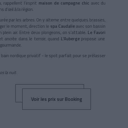
 rappellent l’esprit
maison de campagne chic
avec du
s d’œil à la région.
urée par les arbres. On y alterne entre quelques brasses,
nger le moment, direction le
spa Caudalie
avec son bassin
 plein air. Entre deux plongeons, on s’attable.
Le Favori
 et ancrée dans le terroir, quand
L’Auberge
propose une
i gourmande.
bain nordique privatif - le spot parfait pour se prélasser
s la nuit.
Voir les prix sur Booking