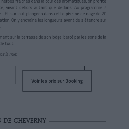
d’herbes fraîches dans la cour des aromatiques, on profite
nte, vivant dehors autant que dedans. Au programme ?
asse… Et surtout plongeon dans cette
piscine
de nage de 20
ation. On y enchaîne les longueurs avant de s’étendre sur
.
ent sur la terrasse de son lodge, bercé par les sons de la
 de tout.
os la nuit.
Voir les prix sur Booking
S DE CHEVERNY