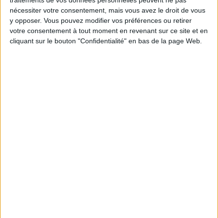
UN COURS DE DANSE FUN ET SEXY !
nécessiter votre consentement, mais vous avez le droit de vous
y opposer. Vous pouvez modifier vos préférences ou retirer
votre consentement à tout moment en revenant sur ce site et en
cliquant sur le bouton "Confidentialité" en bas de la page Web.
DES PETITS CHOUX RÉGAL’AD