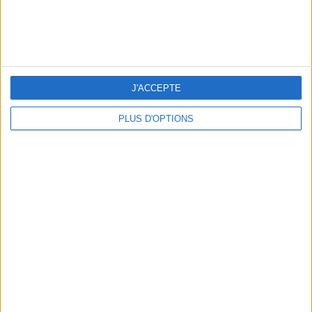
J'ACCEPTE
PLUS D'OPTIONS
LA FABRIQUE D’OBJETS MALINS : PAPIER TIGRE