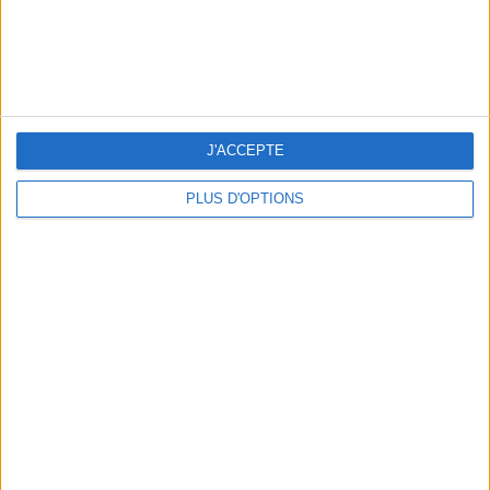
NOS ADRESSES CHOUCHOUTES POUR UNE VIRÉE À DEAUVILLE-TROUVILLE
J'ACCEPTE
PLUS D'OPTIONS
LES NOUVEAUX Q.G. STREET FOOD QUI FONT SALIVER PARIS