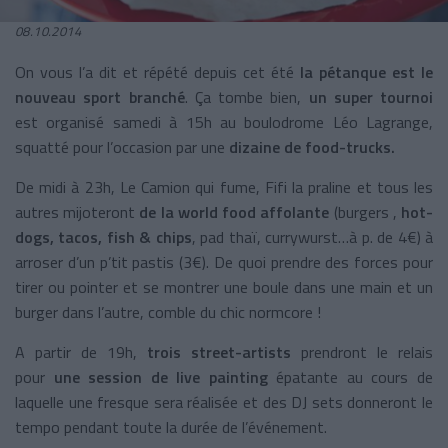
08.10.2014
On vous l’a dit et répété depuis cet été
la pétanque est le
nouveau sport branché
. Ça tombe bien,
un super tournoi
est organisé samedi à 15h au boulodrome Léo Lagrange,
squatté pour l’occasion par une
dizaine de food-trucks.
De midi à 23h, Le Camion qui fume, Fifi la praline et tous les
autres mijoteront
de la world food affolante
(burgers ,
hot-
dogs, tacos, fish & chips
, pad thaï, currywurst…à p. de 4€) à
arroser d’un p’tit pastis (3€). De quoi prendre des forces pour
tirer ou pointer et se montrer une boule dans une main et un
burger dans l’autre, comble du chic normcore !
A partir de 19h,
trois street-artists
prendront le relais
pour
une session de live painting
épatante au cours de
laquelle une fresque sera réalisée et des DJ sets donneront le
tempo pendant toute la durée de l’événement.