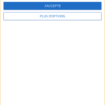
J'ACCEPTE
PLUS D'OPTIONS
4 ONE-(WO)MAN-SHOWS QUI VONT VOUS FAIRE HURLER DE RIRE
ARKET : LA GRIFFE SUÉDOISE OUVRE (ENFIN) À PARIS