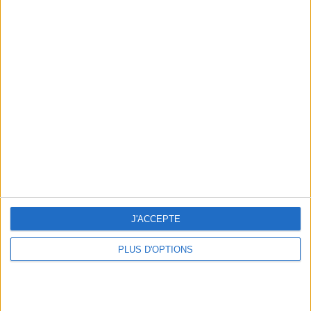
WOMAN : L’EXTRAORDINAIRE DOCU SUR LES FEMMES DU MONDE
J'ACCEPTE
GIULIA FOÏS : LA NOUVELLE VIRGINIE DESPENTES
PLUS D'OPTIONS