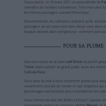
Voyez plutôt : le 10 mars 2021, un avion décolle de
Pa
connaître de terribles turbulences. Trois mois plus 
les mêmes passagers, survole l’Atlantique.
Décontenancés, les militaires réalisent qu’ils assis
passagers de cet avion vont donc devoir vivre dans un
bouquin devient alors vertigineuse : comment vivre a
POUR SA PLUME 
Que vous soyez de la team
Joël Dicker
ou plutôt grou
Tellier
plaira autant au grand public accro aux séries
Café de Flore
.
Vous avez du mal à vous concentrer quand vous bouqu
savamment pensée du roman et aux chapitres qui d
personnages aux histoires plus croustillantes les une
Vous n’aimez lire que des Belles Lettres ? Laissez-vo
personnage central et narrateur
Victor Miesel
, un 