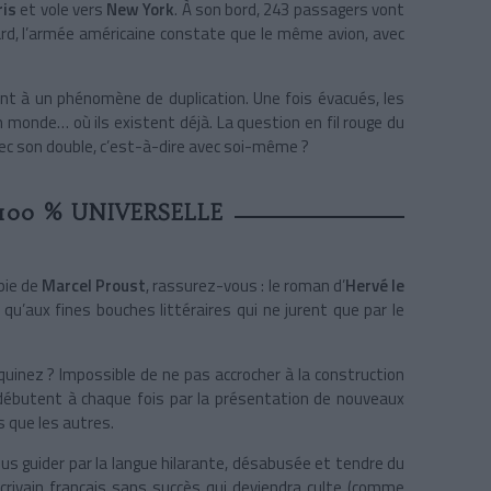
ris
et vole vers
New York
. À son bord, 243 passagers vont
tard, l’armée américaine constate que le même avion, avec
tent à un phénomène de duplication. Une fois évacués, les
 monde… où ils existent déjà. La question en fil rouge du
vec son double, c’est-à-dire avec soi-même ?
100 % UNIVERSELLE
pie de
Marcel Proust
, rassurez-vous : le roman d’
Hervé le
 qu’aux fines bouches littéraires qui ne jurent que par le
inez ? Impossible de ne pas accrocher à la construction
ébutent à chaque fois par la présentation de nouveaux
s que les autres.
us guider par la langue hilarante, désabusée et tendre du
écrivain français sans succès qui deviendra culte (comme