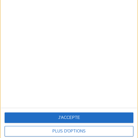
5 CONSEILS TOPS POUR CHEVELURE DE PRINCESSE
J'ACCEPTE
PLUS D'OPTIONS