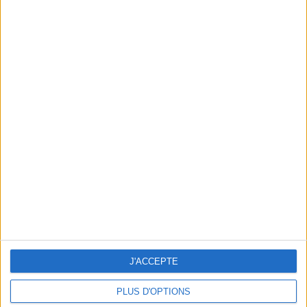
LE BLIND-TEST ET LE BAR À SMOOTHIES DE JET LAG PARIS
J'ACCEPTE
PLUS D'OPTIONS