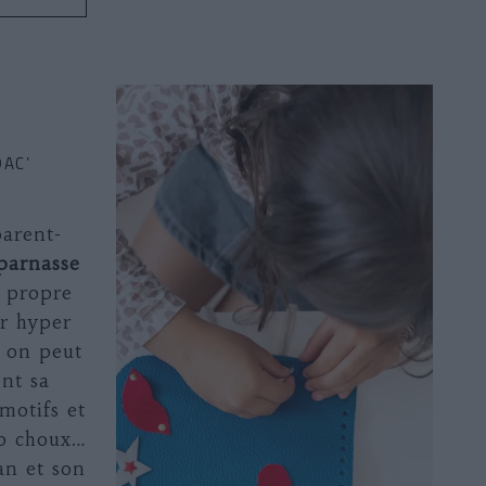
DAC’
arent-
parnasse
a propre
ir hyper
: on peut
nt sa
motifs et
op choux…
an et son