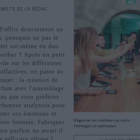
 MOTS DE LA RÉDAC’
d’offrir directement un
, pourquoi ne pas le
ter soi-même en duo
mother ? Après un petit
ide sur les différentes
 olfactives, on passe au
 sujet : la création de
rfum avec l'assemblage
tes que vous préférez
rfumeur analysera pour
pter vos émotions et
Déguster les meilleurs accords
votre formule. Fabriquer
fromages et spiritueux
re parfum ne serait-il
e self-care ultime ?