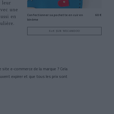
 leur
 avec une
Confectionner sa pochette en cuir en
60 €
aussi en
binôme
ulière.
60€ SUR WECANDOO
 le site e-commerce de la marque ? Cela
uvent expirer et que tous les prix sont