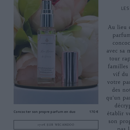
LES
Au lieu 
parfum
concoc
avec sa 
tour rap
familles
vif du
votre pa
des no
qu’un pa
décry
Concocter son propre parfum en duo
170 €
établir 
son prop
170€ SUR WECANDOO
pas l