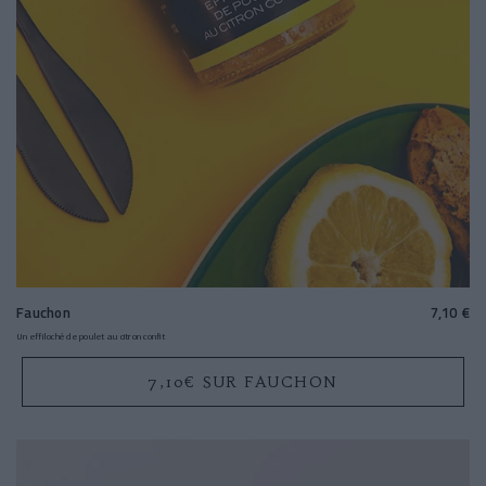
Fauchon
7,10 €
Un effiloché de poulet au citron confit
7,10€ SUR FAUCHON