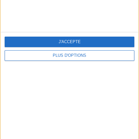
J'ACCEPTE
PLUS D'OPTIONS
&Klevering
29,95 €