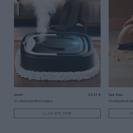
Joom
33,21 €
Eva Solo
Un robot serpillère à vapeur
Un set pelle et b
33,21€ SUR JOOM
6