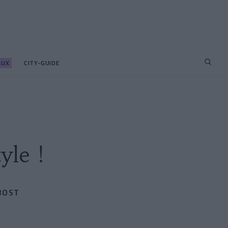
AUX
CITY-GUIDE
yle !
BOST