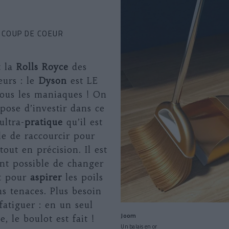
COUP DE COEUR
t la
Rolls Royce
des
eurs : le
Dyson
est LE
tous les maniaques ! On
pose d’investir dans ce
ultra-
pratique
qu’il est
le de raccourcir pour
tout en précision. Il est
nt possible de changer
t pour
aspirer
les poils
ns tenaces. Plus besoin
fatiguer : en un seul
Joom
e, le boulot est fait !
Un balais en or