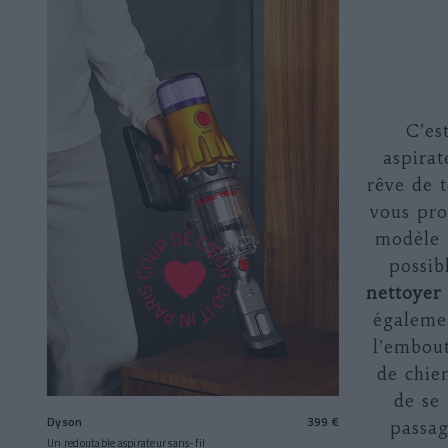
C’es
aspirat
rêve de 
vous pro
modèle 
possib
nettoyer
égaleme
l’embou
de chie
de se 
Dyson
399 €
passag
Un redoutable aspirateur sans-fil