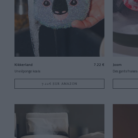
Kikkerland
7.22 €
Joom
Une éponge koala
Des gants fraises
7.22€ SUR AMAZON