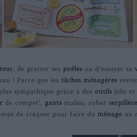
teur
, de gratter ses
poêles
ou d’essuyer sa
eau ! Parce que les
tâches ménagères
reste
 plus sympathique grâce à des
outils
jolis e
r
de compet’,
gants
malins, robot
serpillèr
temps de craquer pour faire du
ménage
un m