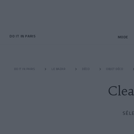
DO IT IN PARIS
MODE
DO IT IN PARIS
LE BAZAR
DÉCO
OBJET DÉCO
Clea
SÉL