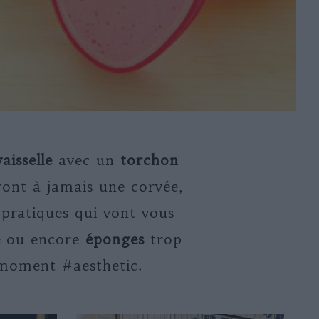
vaisselle
avec un
torchon
ront à jamais une corvée,
t pratiques qui vont vous
e
ou encore
éponges
trop
oment #aesthetic.