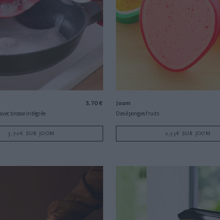
3,70 €
Joom
 avec brosse intégrée
Des éponges fruits
3,70€ SUR JOOM
2,33€ SUR JOOM