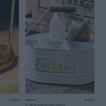
14.66 €
Loberon
26.95 €
Un bac de rangement pour produits