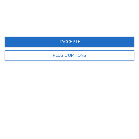
H&M
29,99 €
Un miroir en grès cérame
J'ACCEPTE
29,99€ SUR H&M
PLUS D'OPTIONS
LES MOTS DE LA RÉDAC'
Adieu aux intérieurs ternes et sans vie ! On
opte sans réfléchir pour ce miroir
La
Redoute Intérieurs
totalement délirant. Son
contour
design
fait de
boules en bois
laqué