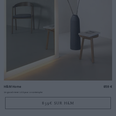
H&M Home
859 €
Un grand miroir LED pour se contempler
859€ SUR H&M