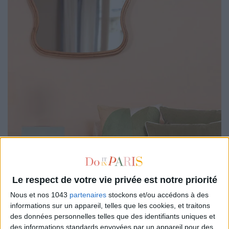
Le respect de votre vie privée est notre priorité
Nous et nos 1043
partenaires
stockons et/ou accédons à des
informations sur un appareil, telles que les cookies, et traitons
Maison Sarah Lavoine
1030 €
des données personnelles telles que des identifiants uniques et
des informations standards envoyées par un appareil pour des
Un miroir tout courbé en bois naturel