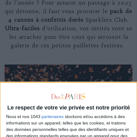
de l’année ? Pour assurer un passage à 2025
qui détonne, il faut vous procurer le
pack de
4 canons à confettis dorés
Sparklers Club.
Ultra-faciles
d’utilisation, vos invités vont se
les arracher pour être ceux qui arrosent la
galerie de ces petites paillettes festives.
Le respect de votre vie privée est notre priorité
Nous et nos 1043
partenaires
stockons et/ou accédons à des
informations sur un appareil, telles que les cookies, et traitons
des données personnelles telles que des identifiants uniques et
des informations standards envoyées par un appareil pour des