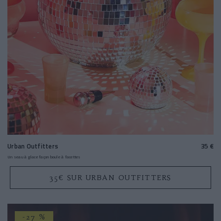
Urban Outfitters
35 €
Un seau à glace façon boule à facettes
35€ SUR URBAN OUTFITTERS
-27 %