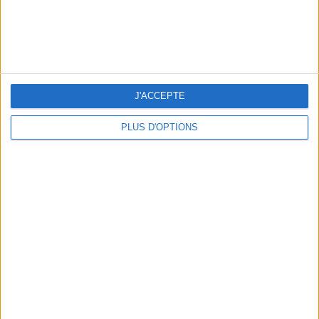
J'ACCEPTE
PLUS D'OPTIONS
Urban Outfitters
20 €
Un cadre fraise avec vase intégré