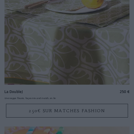
La DoubleJ
250 €
Une nappe fleurie, façon mix and match, en lin
250€ SUR MATCHES FASHION