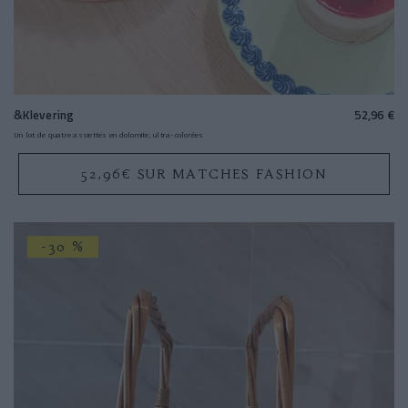
&Klevering
52,96 €
Un lot de quatre assiettes en dolomite, ultra-colorées
52,96€ SUR MATCHES FASHION
-30 %