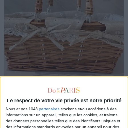
Le respect de votre vie privée est notre priorité
Nous et nos 1043
partenaires
stockons et/ou accédons à des
Temu
16,28 €
informations sur un appareil, telles que les cookies, et traitons
Un panier en osier pour y déposer tout plein de viennoiseries
des données personnelles telles que des identifiants uniques et
des informations standards envoyées par un appareil pour des