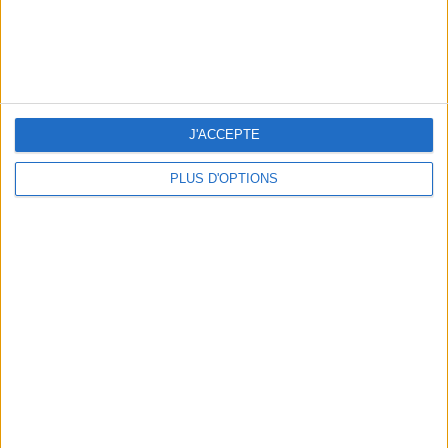
J'ACCEPTE
SHEIN
2,25 €
PLUS D'OPTIONS
Des caissettes à cupcakes toutes dorées
2,25€ SUR SHEIN
LES MOTS DE LA RÉDAC'
La tendance est aux rayures : en témoignent