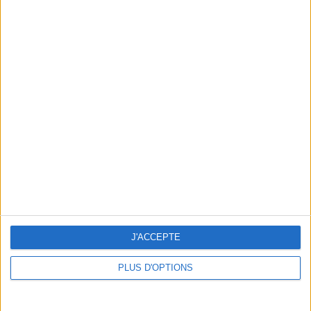
NOÉMIE LENOIR AU CRAZY HORSE
J'ACCEPTE
PLUS D'OPTIONS