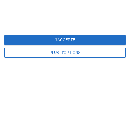
J'ACCEPTE
PLUS D'OPTIONS
LE VESTIAIRE PLAGE QUI FAIT RÊVER