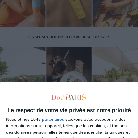
LES SPF 50 QUI DONNENT ENVIE DE SE TARTINER
Le respect de votre vie privée est notre priorité
LES MEILLEURS HÔTELS POUR UN WEEK-END SPA ET GASTRONOMIE
Nous et nos 1043
partenaires
stockons et/ou accédons à des
informations sur un appareil, telles que les cookies, et traitons
des données personnelles telles que des identifiants uniques et