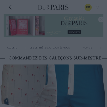
FR
ACCUEIL
LES DERNIÈRES ACTUALITÉS MODE
HOMME
C
COMMANDEZ DES CALEÇONS SUR-MESURE