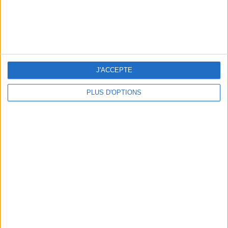
J'ACCEPTE
LE VESTIAIRE PLAGE QUI FAIT RÊVER
PLUS D'OPTIONS
UN MUSÉE + UN RESTO : LE COMBO GAGNANT