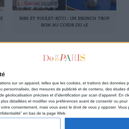
E
RIBS ET POULET-RÔTI : UN BRUNCH TROP
BON AU COEUR DU 2E
1
10
20
30
40
50
51
52
53
54
55
56
57
58
59
60
70
8
té
ions sur un appareil, telles que les cookies, et traitons des données p
nu personnalisés, des mesures de publicité et de contenu, des études 
à la newsletter
Qui sommes-nous ?
éolocalisation précises et d’identification par scan d'appareil. En cl
ire
Les auteurs
us détaillées et modifier vos préférences avant de consentir ou pour
L'Appartement de la Parisienne
votre consentement, mais vous avez le droit de vous y opposer. Vous 
L'espace annonceurs
nfidentialité" en bas de la page Web.