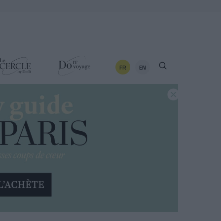
FR
EN