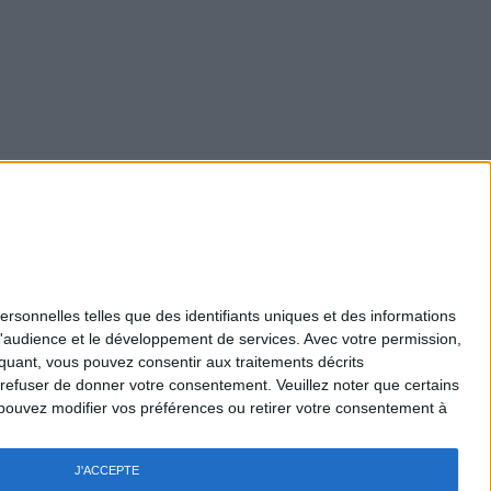
0
ersonnelles telles que des identifiants uniques et des informations
d'audience et le développement de services.
Avec votre permission,
Mentions légales
iquant, vous pouvez consentir aux traitements décrits
Nous Contacter
 refuser de donner votre consentement.
Veuillez noter que certains
Recrutement
pouvez modifier vos préférences ou retirer votre consentement à
Politique de confidentialité
Gestion des cookies
Règlement général - Jeux
J'ACCEPTE