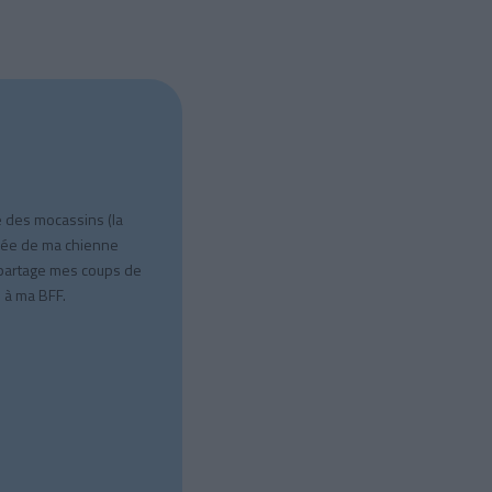
e des mocassins (la
quée de ma chienne
 partage mes coups de
 à ma BFF.