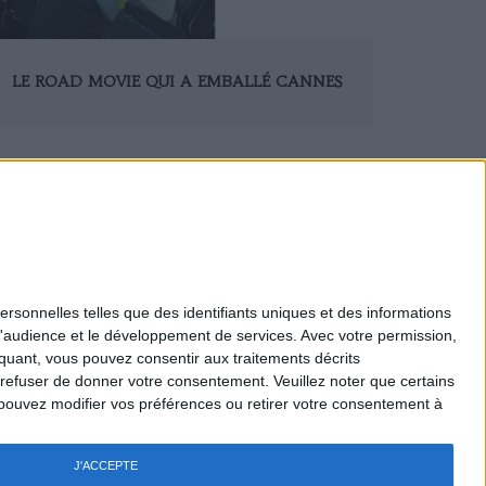
LE ROAD MOVIE QUI A EMBALLÉ CANNES
0
ersonnelles telles que des identifiants uniques et des informations
d'audience et le développement de services.
Avec votre permission,
Mentions légales
iquant, vous pouvez consentir aux traitements décrits
Nous Contacter
 refuser de donner votre consentement.
Veuillez noter que certains
Recrutement
pouvez modifier vos préférences ou retirer votre consentement à
Politique de confidentialité
Gestion des cookies
Règlement général - Jeux
J'ACCEPTE