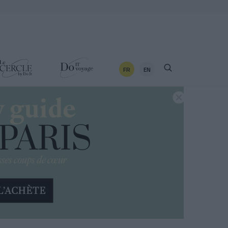
FR
EN