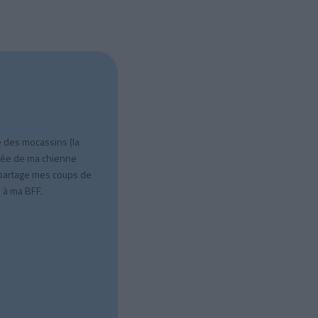
e des mocassins (la
quée de ma chienne
 partage mes coups de
 à ma BFF.