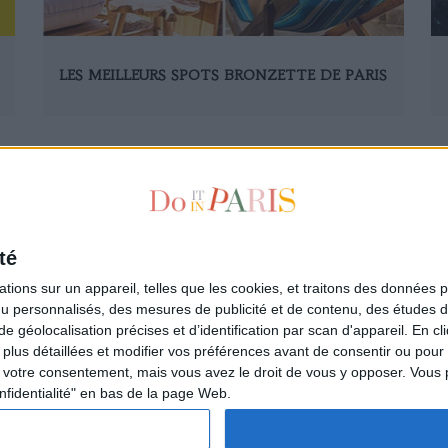
LES MEILLEURS SPOTS BRONZETTE DE PARIS
1
10
20
30
40
50
51
52
53
54
55
56
57
58
59
60
70
8
té
ions sur un appareil, telles que les cookies, et traitons des données p
nu personnalisés, des mesures de publicité et de contenu, des études 
à la newsletter
Qui sommes-nous ?
éolocalisation précises et d’identification par scan d'appareil. En cl
ire
Les auteurs
us détaillées et modifier vos préférences avant de consentir ou pour
L'Appartement de la Parisienne
votre consentement, mais vous avez le droit de vous y opposer. Vous 
L'espace annonceurs
nfidentialité" en bas de la page Web.