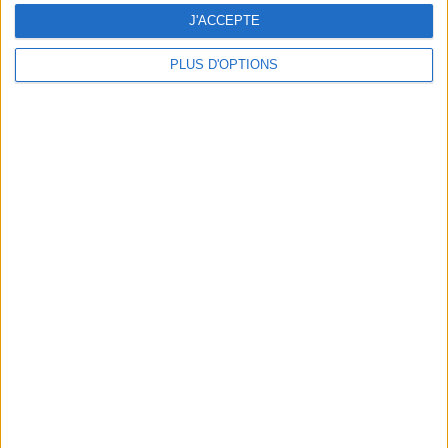
J'ACCEPTE
PLUS D'OPTIONS
LES MEILLEURES BOULANGERIES DE PARIS PAR QUARTIER
LAURIE PERET : L’HUMORISTE BI-GOÛT QUI MONTE