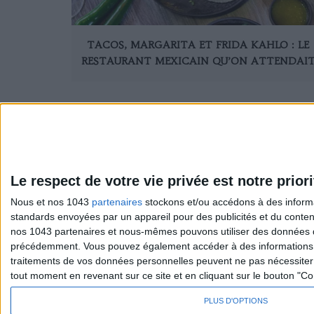
TACOS, MARGARITA ET FRIDA KAHLO : LE
RESTAURANT MEXICAIN QU’ON ATTENDAI
Le respect de votre vie privée est notre priori
Nous et nos 1043
partenaires
stockons et/ou accédons à des informat
standards envoyées par un appareil pour des publicités et du conte
Sexo
S'inscrire 
nos 1043 partenaires et nous-mêmes pouvons utiliser des données de g
Société
Se désinscr
précédemment. Vous pouvez également accéder à des informations pl
traitements de vos données personnelles peuvent ne pas nécessiter 
tout moment en revenant sur ce site et en cliquant sur le bouton "Co
PLUS D'OPTIONS