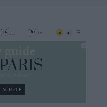
FR
EN