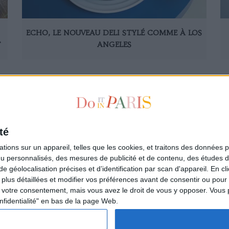
ECHO, LE NOUVEAU DELI STYLÉ COMME À LOS
T
ANGELES
1
10
20
21
22
23
24
25
26
27
28
29
30
40
té
ions sur un appareil, telles que les cookies, et traitons des données p
nu personnalisés, des mesures de publicité et de contenu, des études 
à la newsletter
Qui sommes-nous ?
éolocalisation précises et d’identification par scan d'appareil. En cl
ire
Les auteurs
us détaillées et modifier vos préférences avant de consentir ou pour
L'Appartement de la Parisienne
votre consentement, mais vous avez le droit de vous y opposer. Vous 
L'espace annonceurs
nfidentialité" en bas de la page Web.