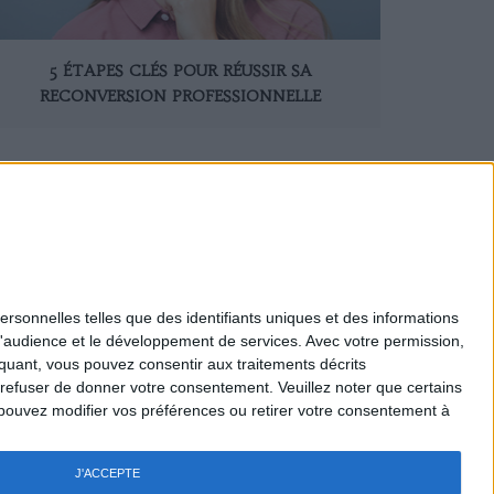
5 ÉTAPES CLÉS POUR RÉUSSIR SA
RECONVERSION PROFESSIONNELLE
ersonnelles telles que des identifiants uniques et des informations
d'audience et le développement de services.
Avec votre permission,
Mentions légales
iquant, vous pouvez consentir aux traitements décrits
Nous Contacter
 refuser de donner votre consentement.
Veuillez noter que certains
Recrutement
pouvez modifier vos préférences ou retirer votre consentement à
Politique de confidentialité
Gestion des cookies
Règlement général - Jeux
J'ACCEPTE