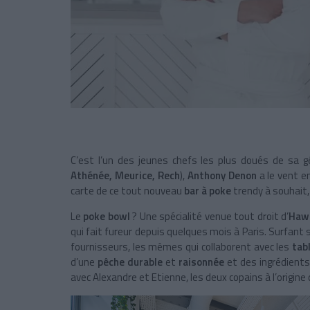
C’est l’un des jeunes chefs les plus doués de sa g
Athénée, Meurice, Rech
),
Anthony Denon
a le vent en
carte de ce tout nouveau
bar à poke
trendy à souhait,
Le
poke bowl
? Une spécialité venue tout droit d’
Haw
qui fait fureur depuis quelques mois à Paris. Surfant s
fournisseurs, les mêmes qui collaborent avec les
tabl
d’une
pêche durable
et
raisonnée
et des ingrédients
avec Alexandre et Etienne, les deux copains à l’origine 