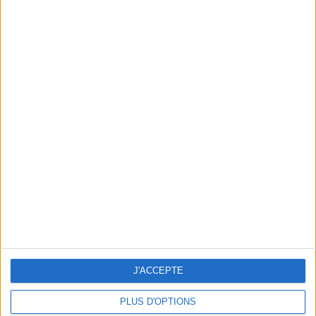
L’INSTITUT OÙ L’ON ÉPILE SANS FAIRE MAL
J'ACCEPTE
PLUS D'OPTIONS