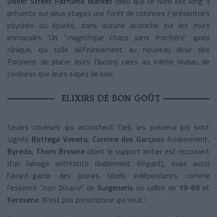
Dover Street Parfums Market
(dieu que ce nom est long !)
présente sur deux étages une forêt de colonnes / présentoirs
psychés ou épurés, sans aucune accroche sur les murs
immaculés. Un “
magnifique chaos sans frontière
” quasi
clinique, qui colle définitivement au nouveau désir des
Parisiens de placer leurs flacons rares au même niveau de
coolness que leurs sapes de luxe.
ELIXIRS DE BON GOÛT
Seules couleurs qui accrochent l’œil, les précieux jus sont
signés
Bottega Veneta
,
Comme des Garçons
évidemment,
Byredo
,
Thom Browne
(dont le support entier est recouvert
d’un lainage anthracite diablement élégant), mais aussi
l’avant-garde des jeunes labels indépendants comme
l’essence “
non binaire
” de
Suigeneris
ou celles de
19-69
et
Kerosene
. N’est pas prescripteur qui veut !