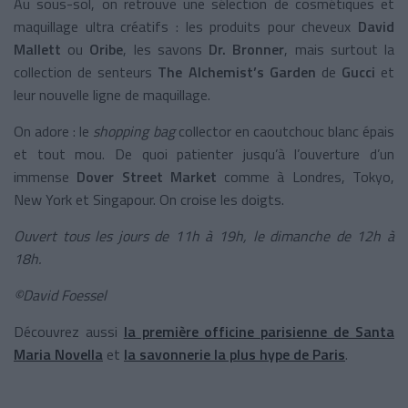
Au sous-sol, on retrouve une sélection de cosmétiques et
maquillage ultra créatifs : les produits pour cheveux
David
Mallett
ou
Oribe
, les savons
Dr. Bronner
, mais surtout la
collection de senteurs
The Alchemist’s Garden
de
Gucci
et
leur nouvelle ligne de maquillage.
On adore : le
shopping bag
collector en caoutchouc blanc épais
et tout mou. De quoi patienter jusqu’à l’ouverture d’un
immense
Dover Street Market
comme à Londres, Tokyo,
New York et Singapour. On croise les doigts.
Ouvert tous les jours de 11h à 19h, le dimanche de 12h à
18h.
©David Foessel
Découvrez aussi
la première officine parisienne de Santa
Maria Novella
et
la savonnerie la plus hype de Paris
.