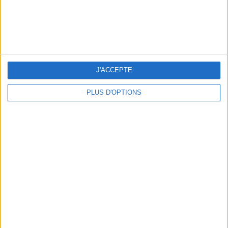
NOS ADRESSES CHOUCHOUTES POUR UNE VIRÉE À DEAUVILLE-TROUVILLE
J'ACCEPTE
PLUS D'OPTIONS
LES NOUVEAUX Q.G. STREET FOOD QUI FONT SALIVER PARIS