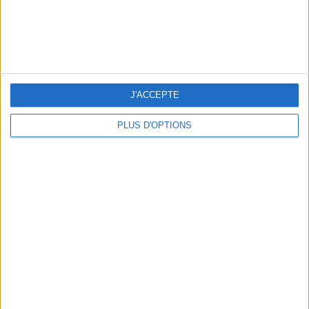
J'ACCEPTE
LE VESTIAIRE PLAGE QUI FAIT RÊVER
PLUS D'OPTIONS
UN MUSÉE + UN RESTO : LE COMBO GAGNANT