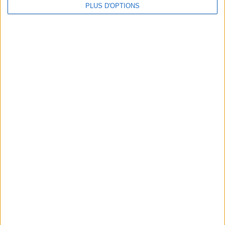
PLUS D'OPTIONS
SE FAIRE UN CORPS DE RÊVE AU BOULOT