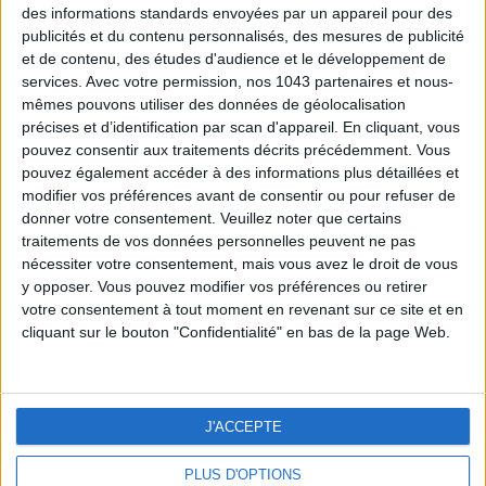
des informations standards envoyées par un appareil pour des
publicités et du contenu personnalisés, des mesures de publicité
et de contenu, des études d'audience et le développement de
services.
Avec votre permission, nos 1043 partenaires et nous-
mêmes pouvons utiliser des données de géolocalisation
CONNECTEZ-VOUS
précises et d’identification par scan d'appareil. En cliquant, vous
pouvez consentir aux traitements décrits précédemment. Vous
Connectez-vous pour profiter pleinement de nos
pouvez également accéder à des informations plus détaillées et
avantages.
modifier vos préférences avant de consentir ou pour refuser de
donner votre consentement.
Veuillez noter que certains
traitements de vos données personnelles peuvent ne pas
nécessiter votre consentement, mais vous avez le droit de vous
y opposer. Vous pouvez modifier vos préférences ou retirer
votre consentement à tout moment en revenant sur ce site et en
cliquant sur le bouton "Confidentialité" en bas de la page Web.
Mot de passe oublié ?
J'ACCEPTE
Vous n'êtes pas membre du Cercle by Do It ?
Je
m'inscris
PLUS D'OPTIONS