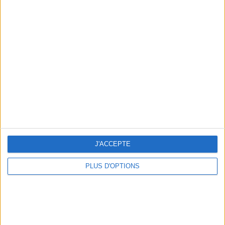
HOW TO GET THE CAT EYES OF THE STARS OF EUPHORIA?
J'ACCEPTE
PLUS D'OPTIONS
LES CONSEILS D’UNE PRO POUR BIEN CHOISIR ET APPLIQUER SON FOND DE TEINT
SEE ALL THE ARTICLES OF MAKE UP