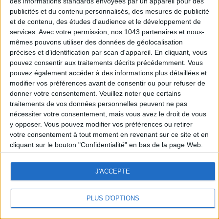
des informations standards envoyées par un appareil pour des
publicités et du contenu personnalisés, des mesures de publicité
et de contenu, des études d'audience et le développement de
I AM SIGNING UP FOR THE DO IT IN PARIS LETTER
services.
Avec votre permission, nos 1043 partenaires et nous-
mêmes pouvons utiliser des données de géolocalisation
I PLAY
précises et d’identification par scan d'appareil. En cliquant, vous
pouvez consentir aux traitements décrits précédemment. Vous
pouvez également accéder à des informations plus détaillées et
modifier vos préférences avant de consentir ou pour refuser de
All fields marked with an asterisk (*) are mandatory.
donner votre consentement.
Veuillez noter que certains
traitements de vos données personnelles peuvent ne pas
(We never give out your personal information to third
nécessiter votre consentement, mais vous avez le droit de vous
parties or advertisers.)
y opposer. Vous pouvez modifier vos préférences ou retirer
votre consentement à tout moment en revenant sur ce site et en
cliquant sur le bouton "Confidentialité" en bas de la page Web.
J'ACCEPTE
PLUS D'OPTIONS
LE CERCLE
HOT TOPICS
FAVORITES
LE BAZAR
NEWSLETTER
OTHERS