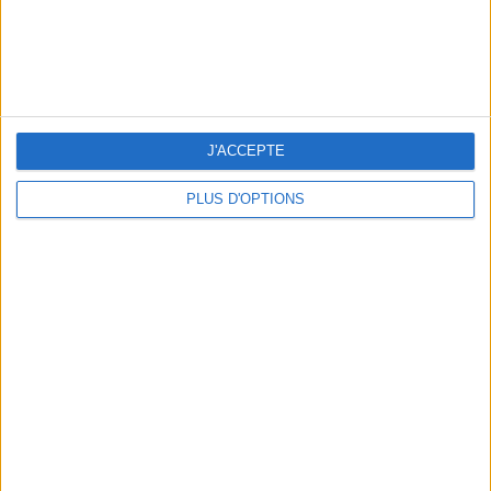
LES MEILLEURS APÉROS LES PIEDS DANS L’EAU
J'ACCEPTE
PLUS D'OPTIONS
LES MEILLEURES TABLES SUDISTES DE PARIS