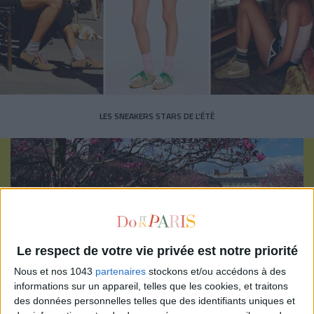
LES SNEAKERS STARS DE L’ÉTÉ
Inscrivez-vous à notre newsletter
Le respect de votre vie privée est notre priorité
Nous et nos 1043
partenaires
stockons et/ou accédons à des
informations sur un appareil, telles que les cookies, et traitons
S'INSCRIRE
des données personnelles telles que des identifiants uniques et