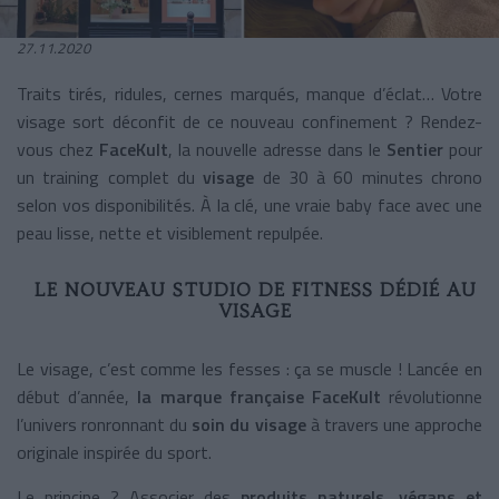
27.11.2020
Traits tirés, ridules, cernes marqués, manque d’éclat… Votre
visage sort déconfit de ce nouveau confinement ? Rendez-
vous chez
FaceKult
, la nouvelle adresse dans le
Sentier
pour
un training complet du
visage
de 30 à 60 minutes chrono
selon vos disponibilités. À la clé, une vraie baby face avec une
peau lisse, nette et visiblement repulpée.
LE NOUVEAU STUDIO DE FITNESS DÉDIÉ AU
VISAGE
Le visage, c’est comme les fesses : ça se muscle ! Lancée en
début d’année,
la marque française FaceKult
révolutionne
l’univers ronronnant du
soin du visage
à travers une approche
originale inspirée du sport.
Le principe ? Associer des
produits naturels, végans et