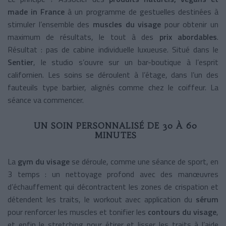
made in France
à un programme de gestuelles destinées à
stimuler l’ensemble des
muscles du visage
pour obtenir un
maximum de résultats, le tout à des
prix abordables
.
Résultat : pas de cabine individuelle luxueuse. Situé dans le
Sentier
, le studio s’ouvre sur un bar-boutique à l’esprit
californien. Les soins se déroulent à l’étage, dans l’un des
fauteuils type barbier, alignés comme chez le coiffeur. La
séance va commencer.
UN SOIN PERSONNALISÉ DE 30 À 60
MINUTES
La
gym du visage
se déroule, comme une séance de sport, en
3 temps : un nettoyage profond avec des manœuvres
d’échauffement qui décontractent les zones de crispation et
détendent les traits, le workout avec application du
sérum
pour renforcer les muscles et tonifier les
contours du visage
,
et enfin le stretching pour étirer et lisser les traits à l’aide