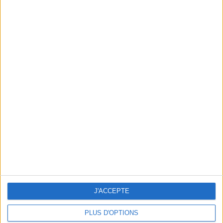
LA SÉANCE DE FOOTING GREEN À NE LOUPER SOUS AUCUN PRÉTEXTE DIMANCHE
8 DÉCEMBRE
J'ACCEPTE
PLUS D'OPTIONS