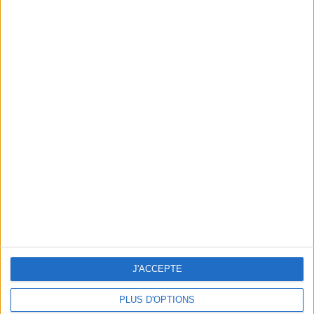
LES ANNÉES FOLLES AU CINÉMA : LA RÉTROSPECTIVE QUI DONNE LA PÊCHE
J'ACCEPTE
PLUS D'OPTIONS