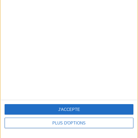
UNE GALERIE-BOUTIQUE D’ART GRAPHIQUE DÉLIRANTE : ARTS FACTORY
J'ACCEPTE
PLUS D'OPTIONS