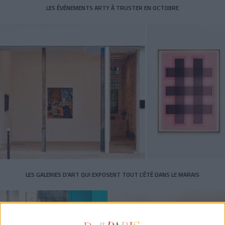
LES ÉVÉNEMENTS ARTY À TRUSTER EN OCTOBRE
LES GALERIES D’ART QUI EXPOSENT TOUT L’ÉTÉ DANS LE MARAIS