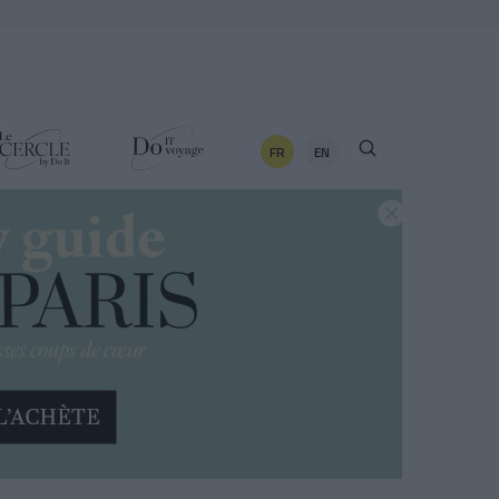
FR
EN