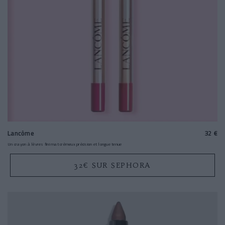
Lancôme
32 €
Un crayon à lèvres fini mat crémeux précision et longue tenue
32€ SUR SEPHORA