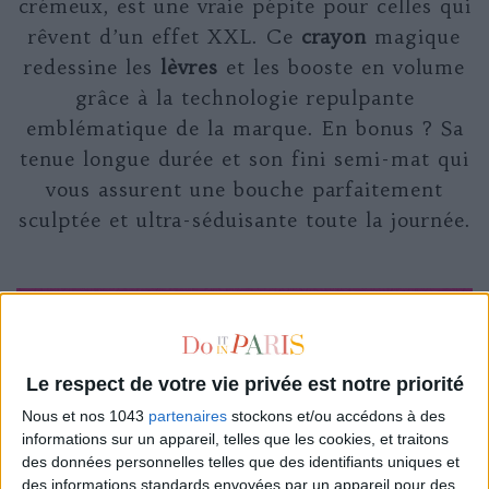
crémeux, est une vraie pépite pour celles qui
rêvent d’un effet XXL. Ce
crayon
magique
redessine les
lèvres
et les booste en volume
grâce à la technologie repulpante
emblématique de la marque. En bonus ? Sa
tenue longue durée et son fini semi-mat qui
vous assurent une bouche parfaitement
sculptée et ultra-séduisante toute la journée.
Le respect de votre vie privée est notre priorité
Nous et nos 1043
partenaires
stockons et/ou accédons à des
informations sur un appareil, telles que les cookies, et traitons
des données personnelles telles que des identifiants uniques et
des informations standards envoyées par un appareil pour des