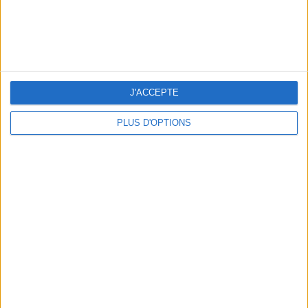
The Inkey List
12,50 €
Un baume à lèvres repulpant
12,50€ SUR SEPHORA
J'ACCEPTE
PLUS D'OPTIONS