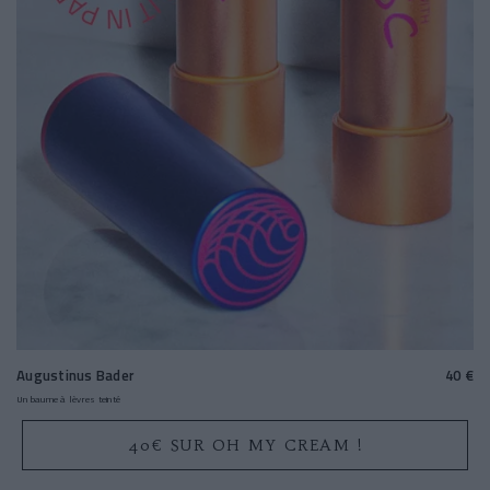
Augustinus Bader
40 €
Un baume à lèvres teinté
40€ SUR OH MY CREAM !