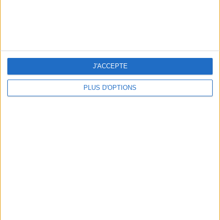
J'ACCEPTE
PLUS D'OPTIONS
Revlon
10,75 €