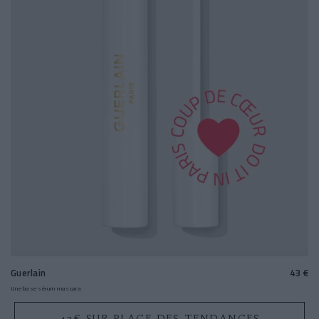
Guerlain
43 €
Une base sérum mascara
43€ SUR PLACE DES TENDANCES