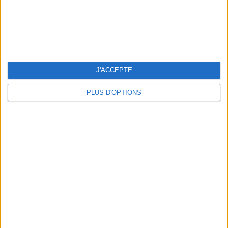
Inscrivez-vous à notre newsletter
S'INSCRIRE
J'ACCEPTE
PLUS D'OPTIONS
LES MEILLEURS HÔTELS POUR UN WEEK-END SPA ET GASTRONOMIE