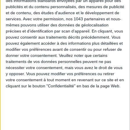
des informations standards envoyées par un appareil pour des
toujours toute douce ! Sans fil et doté d’une techno
publicités et du contenu personnalisés, des mesures de publicité
et de contenu, des études d'audience et le développement de
waterproof, il s’utilise surtout dans l’eau.
services.
Avec votre permission, nos 1043 partenaires et nous-
Braun Silk Epil 9 Braun
mêmes pouvons utiliser des données de géolocalisation
précises et d’identification par scan d'appareil. En cliquant, vous
pouvez consentir aux traitements décrits précédemment. Vous
pouvez également accéder à des informations plus détaillées et
modifier vos préférences avant de consentir ou pour refuser de
donner votre consentement.
Veuillez noter que certains
98,99€ -JE L’ACHÈTE
traitements de vos données personnelles peuvent ne pas
nécessiter votre consentement, mais vous avez le droit de vous
y opposer. Vous pouvez modifier vos préférences ou retirer
votre consentement à tout moment en revenant sur ce site et en
cliquant sur le bouton "Confidentialité" en bas de la page Web.
POUR SAUTER LA CASE COIFFEUR