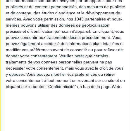
des informations standards envoyées par un appareil pour des
publicités et du contenu personnalisés, des mesures de publicité
et de contenu, des études d'audience et le développement de
Birkenstock
, maison chouchoute des Parisiens, s’invite
services.
Avec votre permission, nos 1043 partenaires et nous-
désormais dans la
salle de bains
! Dealant désormais des
mêmes pouvons utiliser des données de géolocalisation
soins pour les mains, leur
savon
au
citron vert
nettoie en
précises et d’identification par scan d'appareil. En cliquant, vous
douceur, quand leur
crème à l’algue rouge
,
au
jojoba bio
et à
pouvez consentir aux traitements décrits précédemment. Vous
l’
acide hyaluronique
hydrate et détend… Mention spéciale
pouvez également accéder à des informations plus détaillées et
modifier vos préférences avant de consentir ou pour refuser de
pour le packaging minimaliste qu’on adore avec ses tons
donner votre consentement.
Veuillez noter que certains
pastels.
traitements de vos données personnelles peuvent ne pas
nécessiter votre consentement, mais vous avez le droit de vous
y opposer. Vous pouvez modifier vos préférences ou retirer
votre consentement à tout moment en revenant sur ce site et en
30 € - Je l’achète
cliquant sur le bouton "Confidentialité" en bas de la page Web.
40 € - Je l’achète