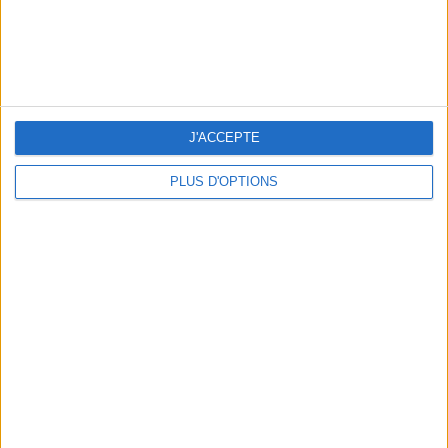
J'ACCEPTE
PLUS D'OPTIONS
Avec une texture riche et
100 % naturelle
, gorgée de
puissants
antioxydants
et de
phytonutriments
, la
crème
pour les mains
Days of Confidence
protège les mains
jusqu'au bout des ongles, éclaircit les taches, augmente la