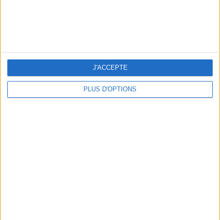
LA TONG, VERSION IT-SHOE
J'ACCEPTE
PLUS D'OPTIONS
RECETTE : LA PASTÈQUE ÉTOILÉE DE L’ÉTÉ