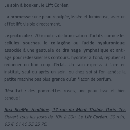
Le soin à booker :
le
Lift Coréen
.
La promesse :
une peau repulpée, lissée et lumineuse, avec un
effet lift visible directement.
Le protocole :
20 minutes de brumisation d’actifs comme les
cellules souches
, le
collagène
ou l’
acide hyaluronique
,
associée à une gestuelle de
drainage lymphatique
et anti-
âge pour redessiner les contours, hydrater à fond, repulper et
redonner un bon coup d’éclat. Un soin express à faire en
institut, seul ou après un soin, ou chez soi si l’on achète la
petite machine pas plus grande qu’un flacon de parfum.
Résultat :
des pommettes roses, une peau lisse et bien
tendue !
Spa SeeMy Vendôme
,
17 rue du Mont Thabor, Paris 1er.
Ouvert tous les jours de 10h à 20h. Le
Lift Coréen
, 30 min,
95 €. 01 40 55 25 76.