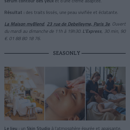
sérum contour des yeux
et d’une crème adaptée.
Résultat :
des traits lissés, une peau vivifiée et éclatante.
La Maison myBlend
,
23 rue de Debelleyme, Paris 3e
. Ouvert
du mardi au dimanche de 11h à 19h30.
L’Express
, 30 min, 90
€. 01 88 80 18 76.
SEASONLY
Le lieu :
un
Skin Studio
à l’atmosphère épurée et apaisante.