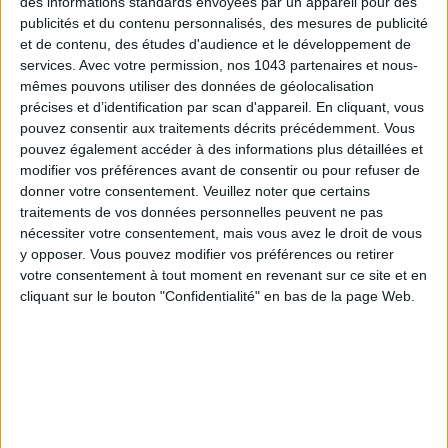
des informations standards envoyées par un appareil pour des
Découvrez aussi
5 nouveaux soins à tester dans les spas
publicités et du contenu personnalisés, des mesures de publicité
et de contenu, des études d'audience et le développement de
d’hôtels
et
20 produits pour un coup d’éclat immédiat.
services.
Avec votre permission, nos 1043 partenaires et nous-
mêmes pouvons utiliser des données de géolocalisation
précises et d’identification par scan d'appareil. En cliquant, vous
pouvez consentir aux traitements décrits précédemment. Vous
pouvez également accéder à des informations plus détaillées et
écrit par
modifier vos préférences avant de consentir ou pour refuser de
VÉRONIQUE CONSTANTINOFF
donner votre consentement.
Veuillez noter que certains
traitements de vos données personnelles peuvent ne pas
Voir tous ses articles
nécessiter votre consentement, mais vous avez le droit de vous
y opposer. Vous pouvez modifier vos préférences ou retirer
EMMA LOPEZ
votre consentement à tout moment en revenant sur ce site et en
cliquant sur le bouton "Confidentialité" en bas de la page Web.
Voir tous ses articles
JE PARTAGE !