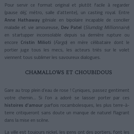
Pour servir ce format original et plutôt facile à regarder
(pause déj’, métro, salle d’attente), un casting royal. Entre
Anne Hathaway
géniale en bipolaire incapable de concilier
maladie et vie amoureuse,
Dev Patel
(
Slumdog Millionnaire
)
en startupper inconsolable depuis sa dernière rupture ou
encore
Cristin Milioti
(
Fargo
) en mère célibataire dont le
portier juge tous les mecs, les acteurs triés sur le volet
viennent tous sublimer les savoureux dialogues.
CHAMALLOWS ET CHOUBIDOUS
Gare au trop plein d’eau de rose ! Cyniques, passez gentiment
votre chemin… Si l’on a adoré se laisser porter par ces
histoires d’amour
parfois rocambolesques, les plus terre-à-
terre critiqueront sans doute un manque de naturel flagrant
dans la mise en scène.
La ville est toujours nickel, les gens ont des portiers, font les