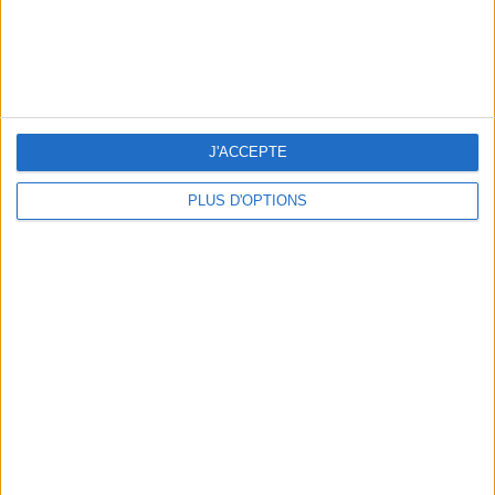
LES MEILLEURES TABLES SUDISTES DE PARIS
J'ACCEPTE
PLUS D'OPTIONS
5 ESCAPADES AVEC SPA À MOINS DE 2H DE PARIS