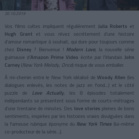
20.10.2019
Vos films cultes impliquent régulièrement
Julia Roberts
et
Hugh Grant
et vous rêvez secrètement d’une histoire
d’amour romantique à souhait, qui dure pour toujours comme
chez
Disney
? Bienvenue !
Modern Love
, la nouvelle série
guimauve d’
Amazon Prime Video
écrite par l’Irlandais
John
Carney
(
New York Melody
,
Once
) risque de vous emballer.
À mi-chemin entre le New York idéalisé de
Woody Allen
(les
dialogues enlevés, les notes de jazz en fond…) et le côté
puzzle de
Love Actually
, les 8 épisodes totalement
indépendants se présentent sous forme de courts-métrages
d’une trentaine de minutes. Des
love stories
pleines de bons
sentiments, inspirées par les histoires vraies divulguées dans
la fameuse rubrique éponyme du
New York Times
(lui-même
co-producteur de la série…).